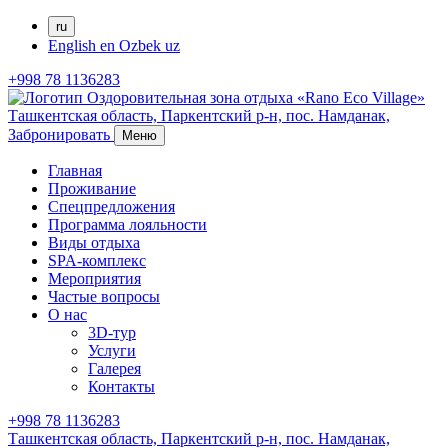
ru
English
en
Ozbek
uz
+998 78 1136283
Ташкентская область, Паркентский р-н,
пос. Намданак,
Забронировать
Меню
Главная
Проживание
Спецпредложения
Программа лояльности
Виды отдыха
SPA-комплекс
Мероприятия
Частые вопросы
О нас
3D-тур
Услуги
Галерея
Контакты
+998 78 1136283
Ташкентская область, Паркентский р-н,
пос. Намданак,