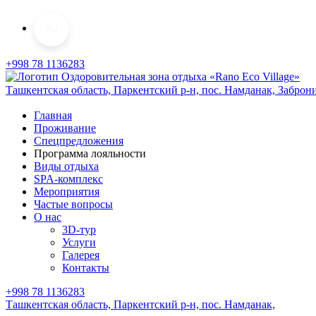
RU
+998 78 1136283
Ташкентская область, Паркентский р-н,
пос. Намданак,
Заброн
Главная
Проживание
Спецпредложения
Программа лояльности
Виды отдыха
SPA-комплекс
Мероприятия
Частые вопросы
О нас
3D-тур
Услуги
Галерея
Контакты
+998 78 1136283
Ташкентская область, Паркентский р-н,
пос. Намданак,