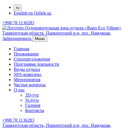
ru
English
en
Ozbek
uz
+998 78 1136283
Ташкентская область, Паркентский р-н,
пос. Намданак,
Забронировать
Меню
Главная
Проживание
Спецпредложения
Программа лояльности
Виды отдыха
SPA-комплекс
Мероприятия
Частые вопросы
О нас
3D-тур
Услуги
Галерея
Контакты
+998 78 1136283
Ташкентская область, Паркентский р-н,
пос. Намданак,