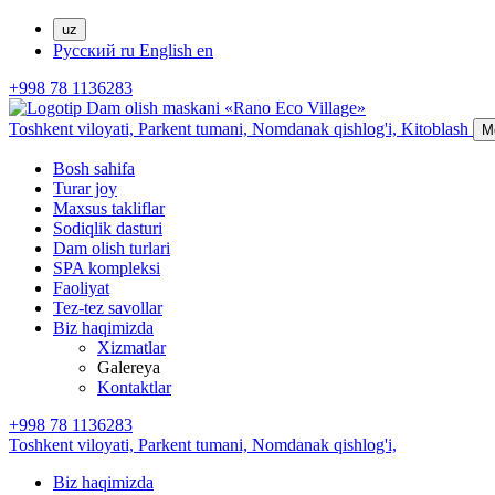
uz
Русский
ru
English
en
+998 78 1136283
Toshkent viloyati, Parkent tumani,
Nomdanak qishlog'i,
Kitoblash
M
Bosh sahifa
Turar joy
Maxsus takliflar
Sodiqlik dasturi
Dam olish turlari
SPA kompleksi
Faoliyat
Tez-tez savollar
Biz haqimizda
Xizmatlar
Galereya
Kontaktlar
+998 78 1136283
Toshkent viloyati, Parkent tumani,
Nomdanak qishlog'i,
Biz haqimizda