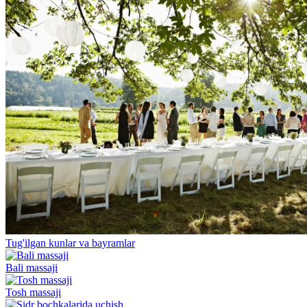
Tug'ilgan kunlar va bayramlar
Bali massaji
Tosh massaji