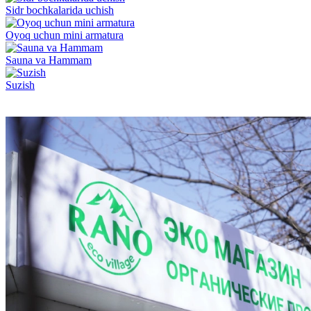
Sidr bochkalarida uchish
Oyoq uchun mini armatura
Sauna va Hammam
Suzish