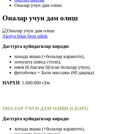
Оналар учун дам олиш
Оналар учун дам олиш
Aksiya bilan bron qilish
Дастурга қуйидагилар киради:
хонада яшаш (+болалар каравоти),
нонушта (швед столи),
няня (6 ёшгача бўлган болалар учун),
фитобочка + Бали массажи (60 дақиқа)
НАРХИ
: 1.600.000 сўм
ОНАЛАР УЧУН ДАМ ОЛИШ (LIGHT)
Дастурга қуйидагилар киради:
хонада яшаш (+болалар каравоти),