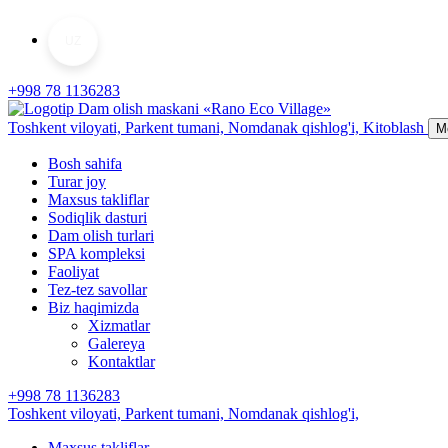
UZ
+998 78 1136283
Toshkent viloyati, Parkent tumani,
Nomdanak qishlog'i,
Kitoblash
M
Bosh sahifa
Turar joy
Maxsus takliflar
Sodiqlik dasturi
Dam olish turlari
SPA kompleksi
Faoliyat
Tez-tez savollar
Biz haqimizda
Xizmatlar
Galereya
Kontaktlar
+998 78 1136283
Toshkent viloyati, Parkent tumani,
Nomdanak qishlog'i,
Maxsus takliflar