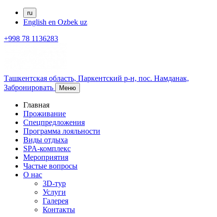
ru
English
en
Ozbek
uz
+998 78 1136283
Ташкентская область, Паркентский р-н,
пос. Намданак,
Забронировать
Меню
Главная
Проживание
Спецпредложения
Программа лояльности
Виды отдыха
SPA-комплекс
Мероприятия
Частые вопросы
О нас
3D-тур
Услуги
Галерея
Контакты