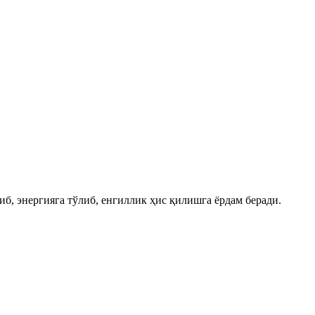
б, энергияга тўлиб, енгиллик ҳис қилишга ёрдам беради.