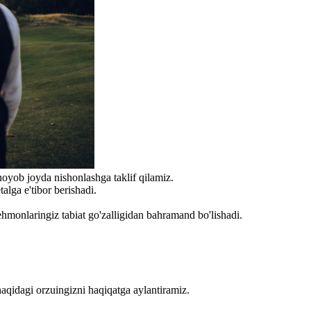
oyob joyda nishonlashga taklif qilamiz.
alga e'tibor berishadi.
ehmonlaringiz tabiat go'zalligidan bahramand bo'lishadi.
 haqidagi orzuingizni haqiqatga aylantiramiz.