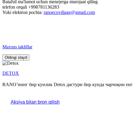
Batafsil ma'lumot uchun menejerga murojaat qiling
telefon orqali +998781136283
Yoki elektron pochta:
ranoecovillage@gmail.com
Maxsus takliflar
Oldingi slayd
DETOX
RANO’нинг бир кунлик Detox дастури бир кунда чарчоқни енги
Aksiya bilan bron qilish