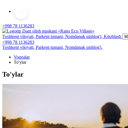
UZ
+998 78 1136283
Toshkent viloyati, Parkent tumani,
Nomdanak qishlog'i,
Kitoblash
M
+998 78 1136283
Toshkent viloyati, Parkent tumani,
Nomdanak qishlog'i,
Voqealar
To'ylar
To'ylar