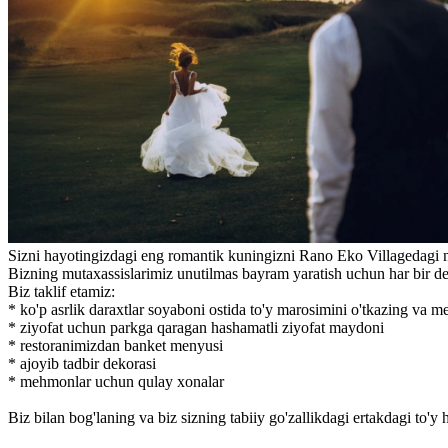
Sizni hayotingizdagi eng romantik kuningizni Rano Eko Villagedagi n
Bizning mutaxassislarimiz unutilmas bayram yaratish uchun har bir det
Biz taklif etamiz:
* ko'p asrlik daraxtlar soyaboni ostida to'y marosimini o'tkazing va m
* ziyofat uchun parkga qaragan hashamatli ziyofat maydoni
* restoranimizdan banket menyusi
* ajoyib tadbir dekorasi
* mehmonlar uchun qulay xonalar
Biz bilan bog'laning va biz sizning tabiiy go'zallikdagi ertakdagi to'y