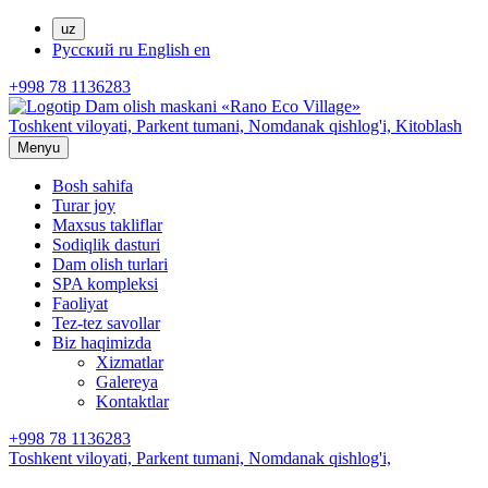
uz
Русский
ru
English
en
+998 78 1136283
Toshkent viloyati, Parkent tumani,
Nomdanak qishlog'i,
Kitoblash
Menyu
Bosh sahifa
Turar joy
Maxsus takliflar
Sodiqlik dasturi
Dam olish turlari
SPA kompleksi
Faoliyat
Tez-tez savollar
Biz haqimizda
Xizmatlar
Galereya
Kontaktlar
+998 78 1136283
Toshkent viloyati, Parkent tumani,
Nomdanak qishlog'i,