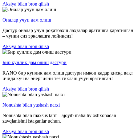
Aksiya bilan bron qilish
Оналар учун дам олиш
Дастур оналар учун роҳатбахш лаҳзалар яратишга қаратилган
– чунки сиз эркалашга лойиқсиз!
Aksiya bilan bron qilish
Бир кунлик дам олиш дастури
RANO бир кунлик дам олиш дастури имкон қадар қисқа вақт
ичида куч ва энергияни тез тиклаш учун яратилган!
Aksiya bilan bron qilish
Nonushta bilan yashash narxi
Nonushta bilan maxsus tarif – ajoyib mahalliy oshxonadan
zavqlanishni istaganlar uchun.
Aksiya bilan bron qilish