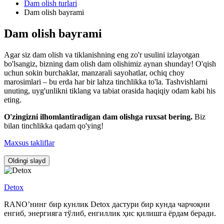
Dam olish turlari
Dam olish bayrami
Dam olish bayrami
Agar siz dam olish va tiklanishning eng zo'r usulini izlayotgan
bo'lsangiz, bizning dam olish dam olishimiz aynan shunday! O'qish
uchun sokin burchaklar, manzarali sayohatlar, ochiq choy
marosimlari – bu erda har bir lahza tinchlikka to'la. Tashvishlarni
unuting, uyg'unlikni tiklang va tabiat orasida haqiqiy odam kabi his
eting.
O'zingizni ilhomlantiradigan dam olishga ruxsat bering.
Biz
bilan tinchlikka qadam qo'ying!
Maxsus takliflar
Oldingi slayd
Detox
RANO’нинг бир кунлик Detox дастури бир кунда чарчоқни
енгиб, энергияга тўлиб, енгиллик ҳис қилишга ёрдам беради.