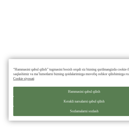
“Hammasini qabul qilish” tugmasini bosish orqali siz bizning qurilmangizda cookie-fa
saqlashimiz va maʼlumotlarni bizning qoidalarimizga muvofiq oshkor qilishimizga rozi
Cookie siyosati
Hammasini qabul qilish
Kerakli narsalarni qabul qilish
Sozlamalarni sozlash