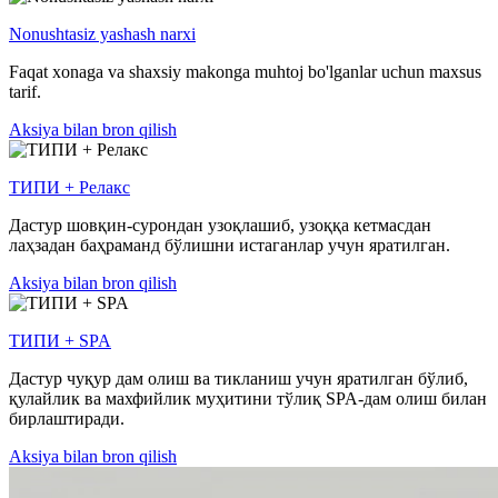
Nonushtasiz yashash narxi
Faqat xonaga va shaxsiy makonga muhtoj bo'lganlar uchun maxsus
tarif.
Aksiya bilan bron qilish
ТИПИ + Релакс
Дастур шовқин-сурондан узоқлашиб, узоққа кетмасдан
лаҳзадан баҳраманд бўлишни истаганлар учун яратилган.
Aksiya bilan bron qilish
ТИПИ + SPA
Дастур чуқур дам олиш ва тикланиш учун яратилган бўлиб,
қулайлик ва махфийлик муҳитини тўлиқ SPA-дам олиш билан
бирлаштиради.
Aksiya bilan bron qilish