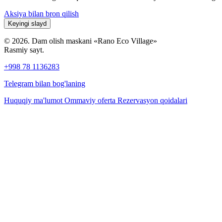
Aksiya bilan bron qilish
Keyingi slayd
© 2026. Dam olish maskani «Rano Eco Village»
Rasmiy sayt.
+998 78 1136283
Telegram bilan bog'laning
Huquqiy ma'lumot
Ommaviy oferta
Rezervasyon qoidalari