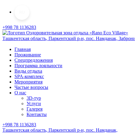
RU
+998 78 1136283
Ташкентская область, Паркентский р-н,
пос. Намданак,
Заброн
Главная
Проживание
Спецпредложения
Программа лояльности
Виды отдыха
SPA-комплекс
Мероприятия
Частые вопросы
О нас
3D-тур
Услуги
Галерея
Контакты
+998 78 1136283
Ташкентская область, Паркентский р-н,
пос. Намданак,